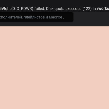
ih9qhbl0, O_RDWR) failed: Disk quota exceeded (122) in
/works