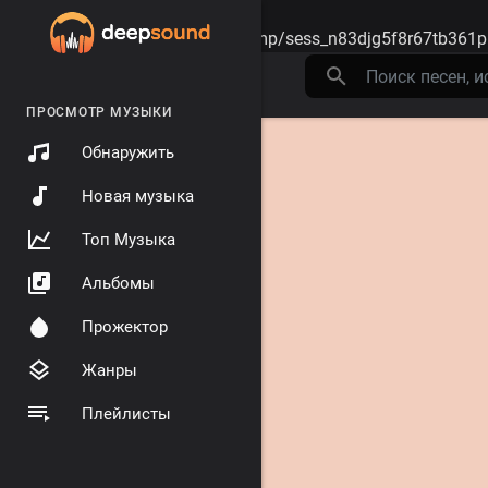
Warning
: session_start(): open(/tmp/sess_n83djg5f8r67tb361p
ПРОСМОТР МУЗЫКИ
Обнаружить
Новая музыка
Топ Музыка
Альбомы
Прожектор
Жанры
Плейлисты