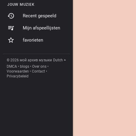
JOUW MUZIEK
Recent gespeeld
Mijn afspeellijsten
favorieten
© 2026 мой архив музыки
Dutch
DMCA
•
blogs
•
Over ons
•
Voorwaarden
•
Contact
•
Privacybeleid