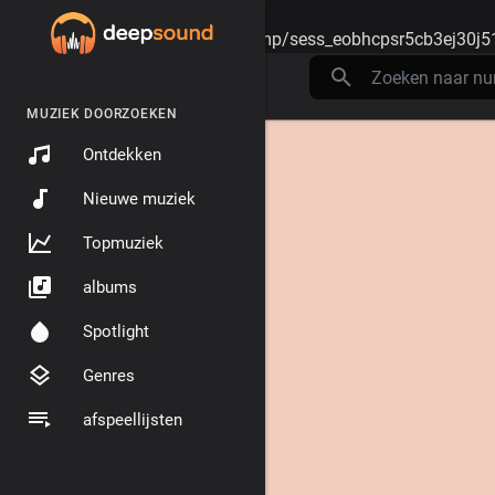
Warning
: session_start(): open(/tmp/sess_eobhcpsr5cb3ej30j5
MUZIEK DOORZOEKEN
Ontdekken
Nieuwe muziek
Topmuziek
albums
Spotlight
Genres
afspeellijsten