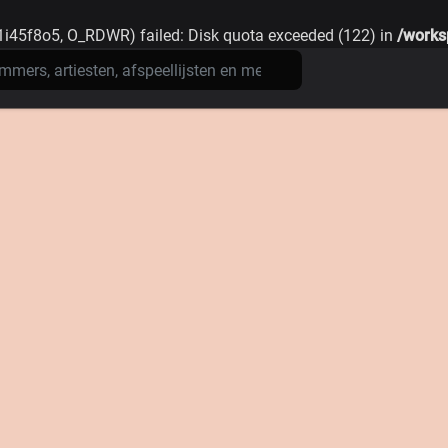
1i45f8o5, O_RDWR) failed: Disk quota exceeded (122) in
/works