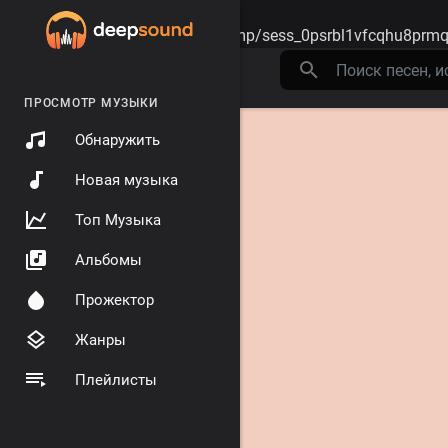
Warning
: session_start(): open(/tmp/sess_0psrbl1vfcqhu8prmq
ПРОСМОТР МУЗЫКИ
Обнаружить
Новая музыка
Топ Музыка
Альбомы
Прожектор
Жанры
Плейлисты