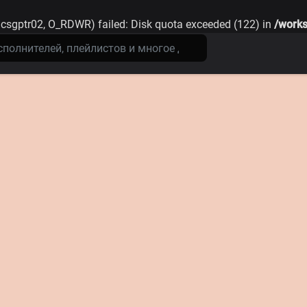
csgptr02, O_RDWR) failed: Disk quota exceeded (122) in
/works