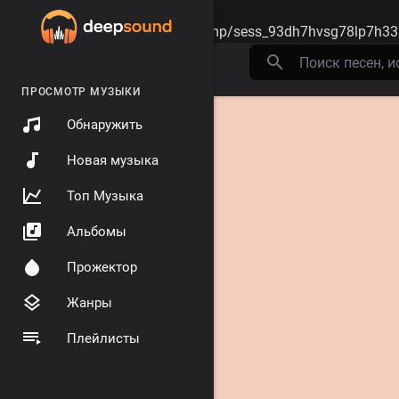
Warning
: session_start(): open(/tmp/sess_93dh7hvsg78lp7h33
ПРОСМОТР МУЗЫКИ
Обнаружить
Новая музыка
Топ Музыка
Альбомы
Прожектор
Жанры
Плейлисты