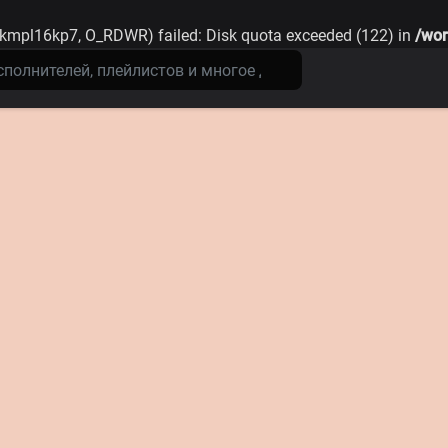
kmpl16kp7, O_RDWR) failed: Disk quota exceeded (122) in
/wor