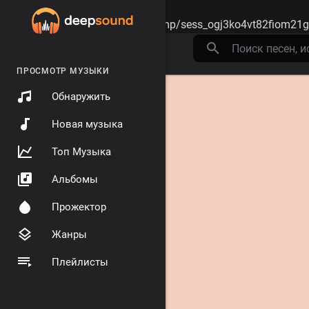
Warning
: session_start(): open(/tmp/sess_ogj3ko4vt82fiom21
ПРОСМОТР МУЗЫКИ
Обнаружить
Новая музыка
Топ Музыка
Альбомы
Прожектор
Жанры
Плейлисты