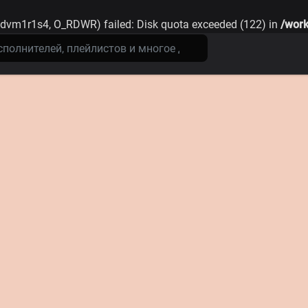
gdvm1r1s4, O_RDWR) failed: Disk quota exceeded (122) in
/work