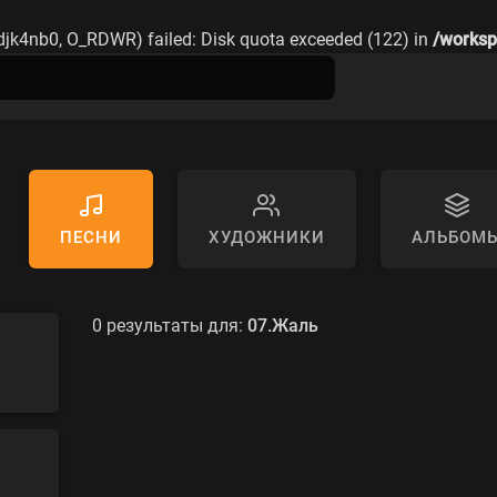
adjk4nb0, O_RDWR) failed: Disk quota exceeded (122) in
/worksp
ПЕСНИ
ХУДОЖНИКИ
АЛЬБОМ
0 результаты для:
07.Жаль