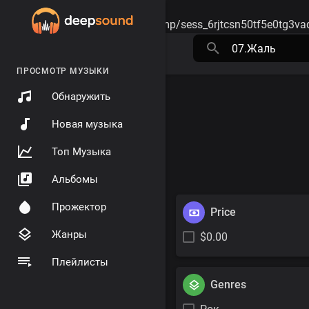
Warning
: session_start(): open(/tmp/sess_6rjtcsn50tf5e0tg3v
ПРОСМОТР МУЗЫКИ
Обнаружить
Новая музыка
Топ Музыка
Альбомы
Прожектор
Price
Жанры
$0.00
Плейлисты
Genres