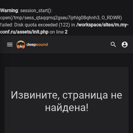
Warning
: session_start():
open(/tmp/sess_qtaqqmq2gseu7ijrhlg08qhnh3, O_RDWR)
failed: Disk quota exceeded (122) in
/workspace/sites/m.my-
conf.ru/assets/init.php
on line
2
Извините, страница не
найдена!