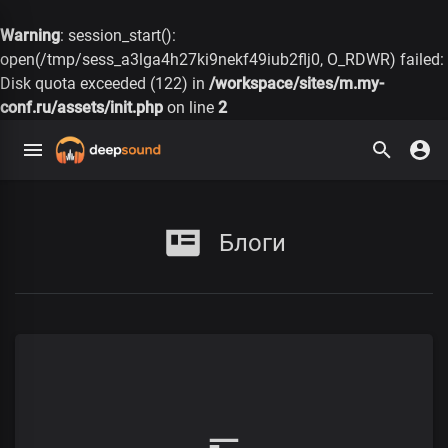
Warning
: session_start():
open(/tmp/sess_a3lga4h27ki9nekf49iub2flj0, O_RDWR) failed:
Disk quota exceeded (122) in
/workspace/sites/m.my-
conf.ru/assets/init.php
on line
2
Блоги