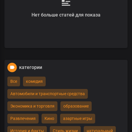
Нет больше статей для показа
категории
Все
комедия
Автомобили и транспортные средства
Экономика и торговля
образование
Развлечения
Кино
азартные игры
История и факты
Стиль жизни
натуральный