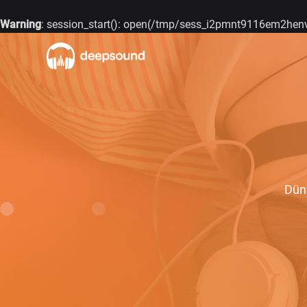
Warning
: session_start(): open(/tmp/sess_i2pmnt9116em2henv
Düny