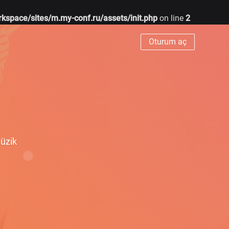
rkspace/sites/m.my-conf.ru/assets/init.php
on line
2
Oturum aç
müzik