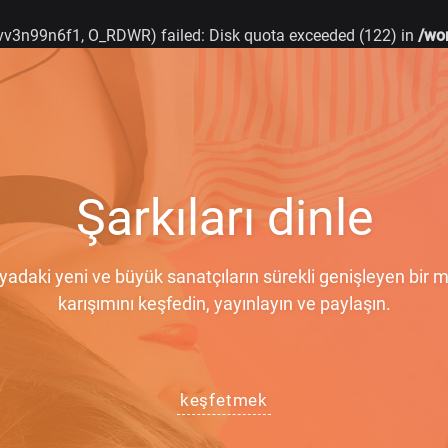
v3n99n6f1, O_RDWR) failed: Disk quota exceeded (122) in
/wo
Şarkıları dinle
adaki yeni ve büyük sanatçıların sürekli genişleyen bir 
karışımını keşfedin, yayınlayın ve paylaşın.
keşfetmek